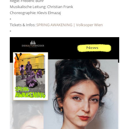
Regie: Frédéric Buhr
Musikalische Leitung: Christian Frank
Choreographie: Klevis Elmazaj
▫️
Tickets & Infos:
SPRING AWAKENING | Volksoper Wien
▫️