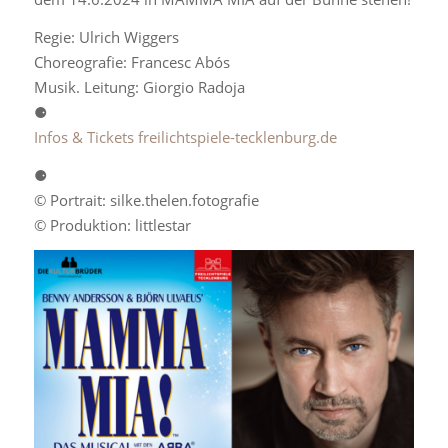
Regie: Ulrich Wiggers
Choreografie: Francesc Abós
Musik. Leitung: Giorgio Radoja
⚈
Infos & Tickets freilichtspiele-tecklenburg.de
⚈
© Portrait: silke.thelen.fotografie
© Produktion: littlestar