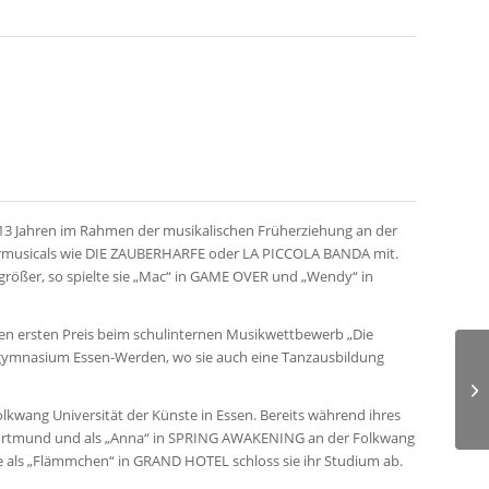
 13 Jahren im Rahmen der musikalischen Früherziehung an der
ermusicals wie DIE ZAUBERHARFE oder LA PICCOLA BANDA mit.
rößer, so spielte sie „Mac“ in GAME OVER und „Wendy“ in
den ersten Preis beim schulinternen Musikwettbewerb „Die
kgymnasium Essen-Werden, wo sie auch eine Tanzausbildung
lkwang Universität der Künste in Essen. Bereits während ihres
Dortmund und als „Anna“ in SPRING AWAKENING an der Folkwang
lle als „Flämmchen“ in GRAND HOTEL schloss sie ihr Studium ab.