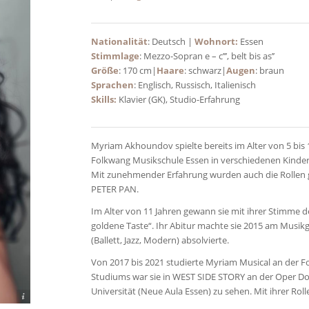
Nationalität
: Deutsch |
Wohnort:
Essen
Stimmlage
: Mezzo-Sopran e – c’’’, belt bis as’’
Größe
: 170 cm|
Haare
: schwarz|
Augen
: braun
Sprachen
: Englisch, Russisch, Italienisch
Skills:
Klavier (GK), Studio-Erfahrung
Myriam Akhoundov spielte bereits im Alter von 5 bis
Folkwang Musikschule Essen in verschiedenen Kind
Mit zunehmender Erfahrung wurden auch die Rollen g
PETER PAN.
Im Alter von 11 Jahren gewann sie mit ihrer Stimme 
goldene Taste“. Ihr Abitur machte sie 2015 am Musi
(Ballett, Jazz, Modern) absolvierte.
Von 2017 bis 2021 studierte Myriam Musical an der Fo
Studiums war sie in WEST SIDE STORY an der Oper 
Universität (Neue Aula Essen) zu sehen. Mit ihrer Ro
k Nix