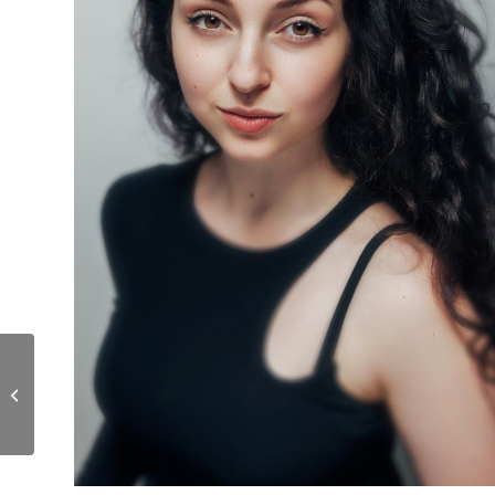
Masengu Kanyinda
Hendri