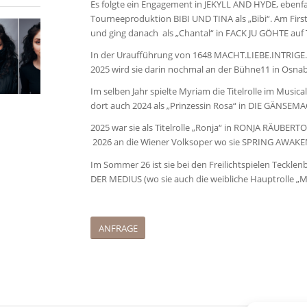
Es folgte ein Engagement in JEKYLL AND HYDE, ebenfal
Tourneeproduktion BIBI UND TINA als „Bibi“. Am Fi
und ging danach als „Chantal“ in FACK JU GÖHTE auf 
In der Uraufführung von 1648 MACHT.LIEBE.INTRIGE. s
2025 wird sie darin nochmal an der Bühne11 in Osnab
Im selben Jahr spielte Myriam die Titelrolle im Mus
dort auch 2024 als „Prinzessin Rosa“ in DIE GÄNSEM
2025 war sie als Titelrolle „Ronja“ in RONJA RÄUBERT
2026 an die Wiener Volksoper wo sie SPRING AWAKEN
Im Sommer 26 ist sie bei den Freilichtspielen Teck
DER MEDIUS (wo sie auch die weibliche Hauptrolle „Ma
ANFRAGE