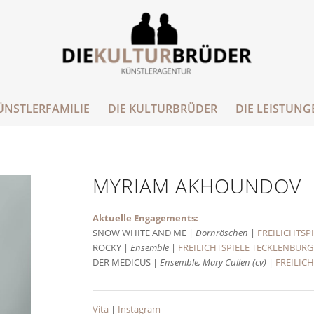
ÜNSTLERFAMILIE
DIE KULTURBRÜDER
DIE LEISTUNG
MYRIAM AKHOUNDOV
Aktuelle Engagements:
SNOW WHITE AND ME |
Dornröschen
|
FREILICHTSP
ROCKY |
Ensemble
|
FREILICHTSPIELE TECKLENBURG
DER MEDICUS |
Ensemble, Mary Cullen (cv)
|
FREILIC
Vita
|
Instagram