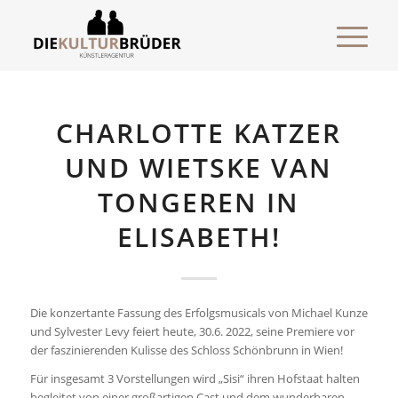
CHARLOTTE KATZER
UND WIETSKE VAN
TONGEREN IN
ELISABETH!
Die konzertante Fassung des Erfolgsmusicals von Michael Kunze
und Sylvester Levy feiert heute, 30.6. 2022, seine Premiere vor
der faszinierenden Kulisse des Schloss Schönbrunn in Wien!
Für insgesamt 3 Vorstellungen wird „Sisi“ ihren Hofstaat halten
begleitet von einer großartigen Cast und dem wunderbaren