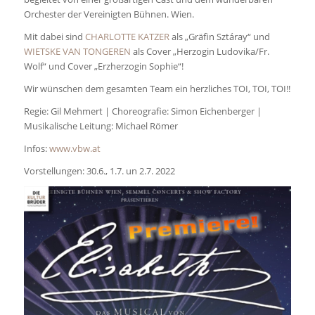
Orchester der Vereinigten Bühnen. Wien.
Mit dabei sind
CHARLOTTE KATZER
als „Gräfin Sztáray“ und
WIETSKE VAN TONGEREN
als Cover „Herzogin Ludovika/Fr.
Wolf“ und Cover „Erzherzogin Sophie“!
Wir wünschen dem gesamten Team ein herzliches TOI, TOI, TOI!!
Regie: Gil Mehmert | Choreografie: Simon Eichenberger |
Musikalische Leitung: Michael Römer
Infos:
www.vbw.at
Vorstellungen: 30.6., 1.7. un 2.7. 2022