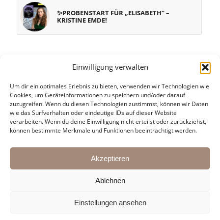
✨PROBENSTART FÜR „ELISABETH“ –
KRISTINE EMDE!
Einwilligung verwalten
Um dir ein optimales Erlebnis zu bieten, verwenden wir Technologien wie
Cookies, um Geräteinformationen zu speichern und/oder darauf
zuzugreifen. Wenn du diesen Technologien zustimmst, können wir Daten
wie das Surfverhalten oder eindeutige IDs auf dieser Website
verarbeiten. Wenn du deine Einwilligung nicht erteilst oder zurückziehst,
KONTAKT:
können bestimmte Merkmale und Funktionen beeinträchtigt werden.
Martin Pasching & Oliver Arno
Mail:
agentur@kulturbrueder.com
Akzeptieren
Ablehnen
Einstellungen ansehen
© die Kulturbrueder |
Impressum
|
Datenschutzrichtlinien