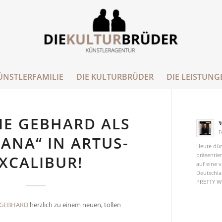
ÜNSTLERFAMILIE
DIE KULTURBRÜDER
DIE LEISTUNG
IE GEBHARD ALS
✨
F
ANA“ IN ARTUS-
Heute dür
präsentier
XCALIBUR!
auf eine 
Deutschla
PRETTY W
 GEBHARD
herzlich zu einem neuen, tollen