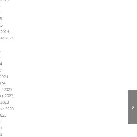
5
5
25
25
 2024
er 2024
4
4
24
24
2024
024
r 2023
r 2023
 2023
er 2023
2023
3
23
23