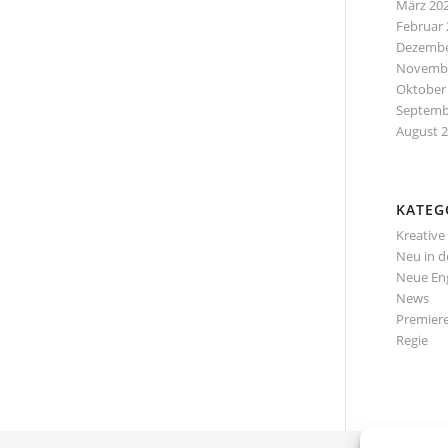
März 20
Februar 
Dezembe
Novembe
Oktober
Septemb
August 
KATEG
Kreative
Neu in d
Neue En
News
Premier
Regie