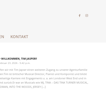
EN
KONTAKT
 WILLKOMMEN, TIM JASPER!!
ebruar 23, 2026 - 5:42 p.m.
fen wir mit Tim Japser einen weiteren Zugang zu unserer Agenturfamilie
en:Tim ist britischer Musical Director, Pianist und Komponist und blickt
vielseitige Karriere mit Engagements u. a. am Londoner West End und in
nd zurück.Er war an Musicals wie MJ, TINA – DAS TINA TURNER MUSICAL,
OMAN, INTO THE WOODS, JERSEY […]