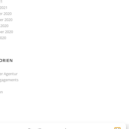
21
2021
r 2020
r 2020
 2020
er 2020
2020
ORIEN
er Agentur
gagements
en