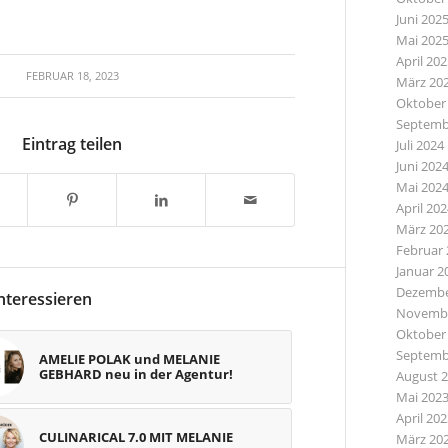
Juni 202
Mai 202
April 20
FEBRUAR 18, 2023
März 20
Oktober
Septemb
Eintrag teilen
Juli 2024
Juni 202
Mai 202
April 20
März 20
Februar 
Januar 2
Dezembe
nteressieren
Novembe
Oktober
Septemb
AMELIE POLAK und MELANIE
GEBHARD neu in der Agentur!
August 
Mai 202
April 20
CULINARICAL 7.0 MIT MELANIE
März 20