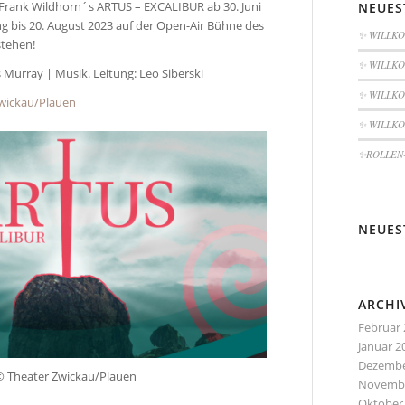
n Frank Wildhorn´s ARTUS – EXCALIBUR ab 30. Juni
NEUES
ng bis 20. August 2023 auf der Open-Air Bühne des
✨ WILLKO
stehen!
✨ WILLKO
s Murray | Musik. Leitung: Leo Siberski
✨ WILLKO
wickau/Plauen
✨ WILLKO
✨ROLLEN-
NEUES
ARCHI
Februar 
Januar 2
Dezembe
© Theater Zwickau/Plauen
Novembe
Oktober