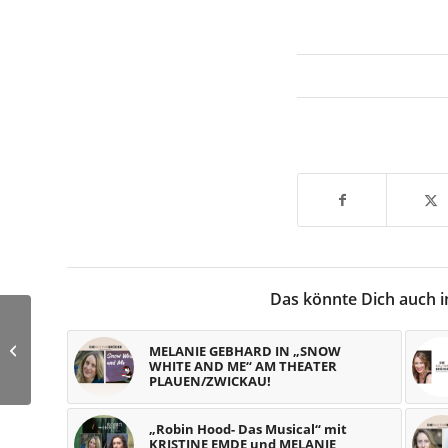
Das könnte Dich auch i
YURI YOSHIMURA in
JESUS CHRIST
MELANIE GEBHARD IN „SNOW
WHITE AND ME“ AM THEATER
SUPERSTAR!
PLAUEN/ZWICKAU!
„Robin Hood- Das Musical“ mit
KRISTINE EMDE und MELANIE