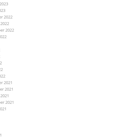
2023
023
r 2022
 2022
er 2022
2022
2
2
22
22
022
r 2021
r 2021
 2021
er 2021
2021
1
1
21