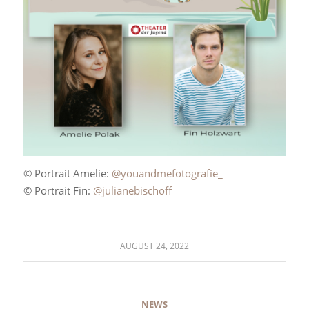
© Portrait Amelie:
@youandmefotografie_
© Portrait Fin:
@julianebischoff
AUGUST 24, 2022
NEWS