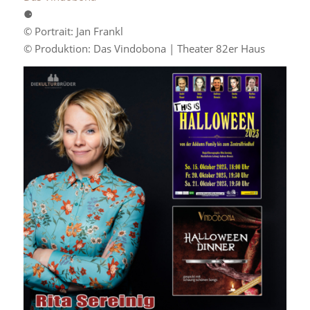
⚈
© Portrait: Jan Frankl
© Produktion: Das Vindobona | Theater 82er Haus