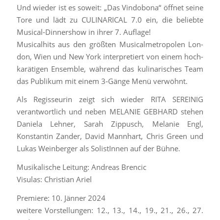
Und wieder ist es soweit: „Das Vindobona“ öffnet seine
Tore und lädt zu CULINARICAL 7.0 ein, die belieb­te
Musi­cal-Din­ner­show in ihrer 7. Auflage!
Musicalhits aus den größ­ten Musi­cal­me­tro­po­len Lon­
don, Wien und New York inter­pre­tiert von einem hoch­
ka­rä­ti­gen Ensem­ble, wäh­rend das kuli­na­ri­sches Team
das Publikum mit einem 3‑Gänge Menü verwöhnt.
Als Regisseurin zeigt sich wieder RITA SEREINIG
verantwortlich und neben MELANIE GEBHARD stehen
Daniela Lehner, Sarah Zippusch, Melanie Engl,
Konstantin Zander, David Mannhart, Chris Green und
Lukas Weinberger als SolistInnen auf der Bühne.
Musikalische Leitung: Andreas Brencic
Visulas: Christian Ariel
Premiere: 10. Jänner 2024
weitere Vorstellungen: 12., 13., 14., 19., 21., 26., 27.