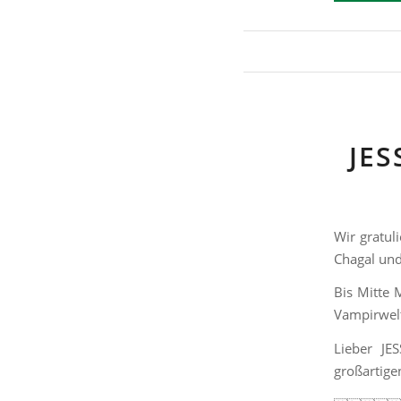
JES
Wir gratul
Chagal und
Bis Mitte 
Vampirwelt
Lieber JE
großartige