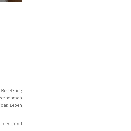
 Besetzung
übernehmen
n das Leben
gement und