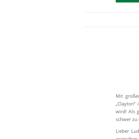
Mit große
„Clayton“
wird! Als 
schwer zu
Lieber Lu
wünschen D