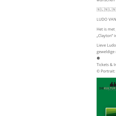
🇳🇱🇳🇱🇳
LUDO VAN 
Het is met
„Clayton“ i
Lieve Ludo
geweldige 
⚈
Tickets & I
© Portrait