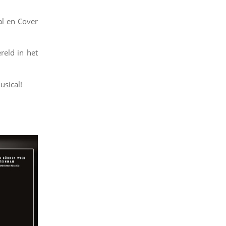
al en Cover
reld in het
usical!