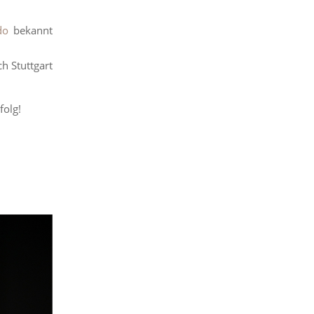
do
bekannt
h Stuttgart
folg!