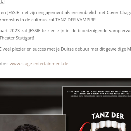
🇱
teren JESSIE met zijn engagement als ensemblelid met Cover Chag
Abronsius in de cultmusical TANZ DER VAMPIRE!
art 2023 zal JESSIE te zien zijn in de bloedzuigende vampierwe
Theater Stuttgart!
IE veel plezier en succes met je Duitse debuut met dit geweldige M
nfos:
www.stage-entertainment.de