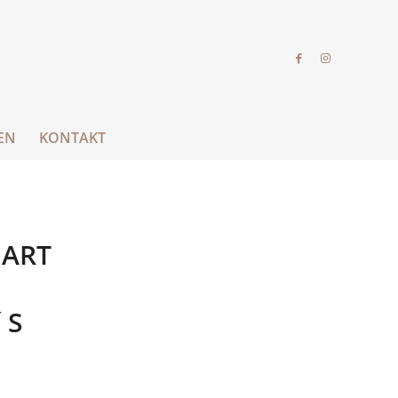
EN
KONTAKT
GART
´S