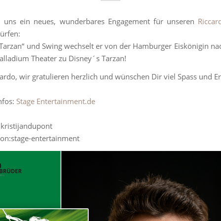
n uns ein neues, wunderbares Engagement für unseren
Riccar
ürfen:
„Tarzan“ und Swing wechselt er von der Hamburger Eiskönigin nac
Palladium Theater zu Disney´s Tarzan!
cardo, wir gratulieren herzlich und wünschen Dir viel Spass und Er
nfos:
Stage Entertainment.de
: kristijandupont
on:stage-entertainment