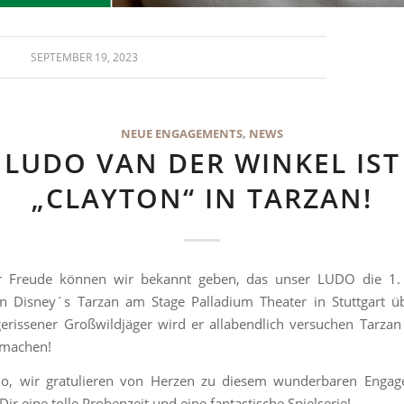
SEPTEMBER 19, 2023
NEUE ENGAGEMENTS
,
NEWS
LUDO VAN DER WINKEL IST
„CLAYTON“ IN TARZAN!
r Freude können wir bekannt geben, das unser LUDO die 1.
 in Disney´s Tarzan am Stage Palladium Theater in Stuttgart 
gerissener Großwildjäger wird er allabendlich versuchen Tarza
 machen!
do, wir gratulieren von Herzen zu diesem wunderbaren Enga
ir eine tolle Probenzeit und eine fantastische Spielserie!