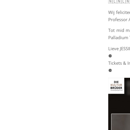
🇳🇱🇳🇱🇳
Wij felici
Professor 
Tot mid ma
Palladium 
Lieve JESS
⚈
Tickets & I
⚈