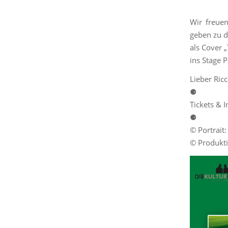
Wir freue
geben zu d
als Cover 
ins Stage 
Lieber Ric
⚈
Tickets & I
⚈
© Portrait
© Produkti