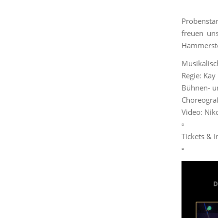
Probensta
freuen un
Hammerstei
Musikalisc
Regie: Kay
Bühnen- un
Choreogra
Video: Nik
▫️
Tickets & I
▫️