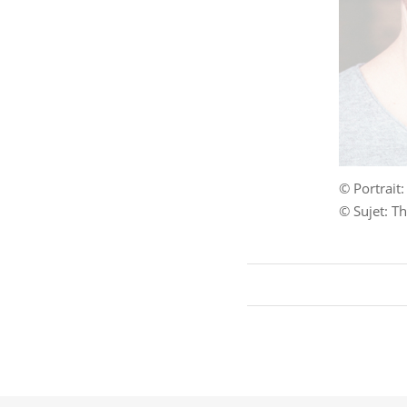
© Portrait:
© Sujet: T