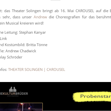
rt: das Theater Solingen bringt ab 16. Mai CAROUSEL auf die 
s sehr, dass unser
Andrew
die Choreografien für das berühm
n Musical kreieren wird!
he Leitung: Stephan Kanyar
 Link
d Kostümbild: Britta Tönne
fie: Andrew Chadwick
olay Schröder
nfos:
THEATER SOLINGEN | CAROUSEL