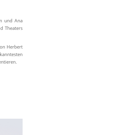
m und Ana
d Theaters
von Herbert
kanntesten
entieren.