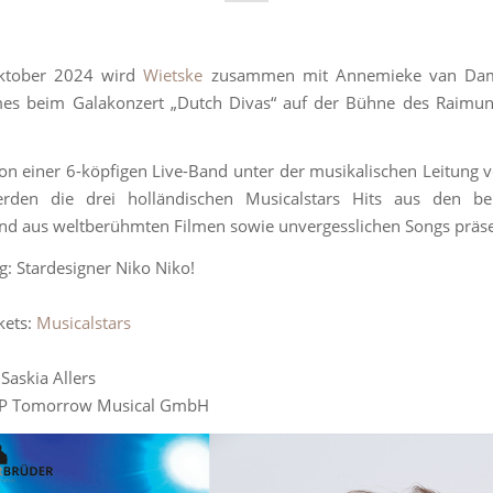
ktober 2024 wird
Wietske
zusammen mit Annemieke van Da
es beim Galakonzert „Dutch Divas“ auf der Bühne des Raimun
von einer 6-köpfigen Live-Band unter der musikalischen Leitung 
erden die drei holländischen Musicalstars Hits aus den be
nd aus weltberühmten Filmen sowie unvergesslichen Songs präs
g: Stardesigner Niko Niko!
kets:
Musicalstars
 Saskia Allers
I&P Tomorrow Musical GmbH