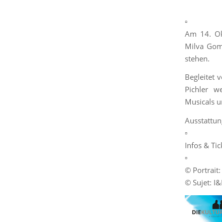
▫️
Am 14. O
Milva Gom
stehen.
Begleitet 
Pichler w
Musicals u
Ausstattun
▫️
Infos & Tic
▫️
© Portrait:
© Sujet: 