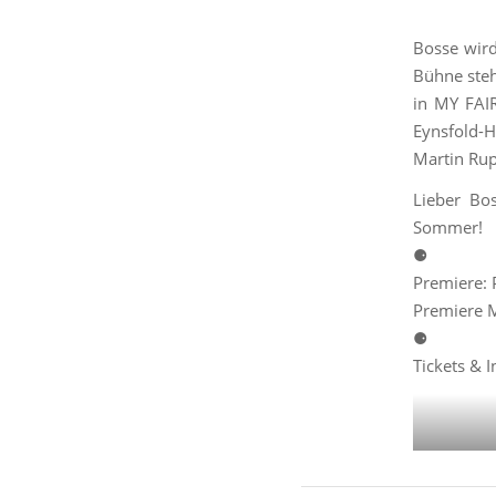
Bosse wird
Bühne ste
in MY FAIR
Eynsfold-
Martin Rup
Lieber Bo
Sommer!
⚈
Premiere:
Premiere M
⚈
Tickets & I