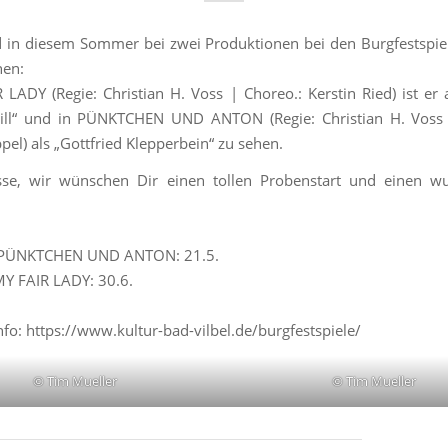
 in diesem Sommer bei zwei Produktionen bei den Burgfestspie
hen:
 LADY (Regie: Christian H. Voss | Choreo.: Kerstin Ried) ist er 
Hill“ und in PÜNKTCHEN UND ANTON (Regie: Christian H. Voss 
pel) als „Gottfried Klepperbein“ zu sehen.
sse, wir wünschen Dir einen tollen Probenstart und einen w
 PÜNKTCHEN UND ANTON: 21.5.
Y FAIR LADY: 30.6.
nfo: https://www.kultur-bad-vilbel.de/burgfestspiele/
© Tim Mueller
© Tim Mueller