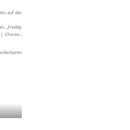
len auf der
als „Freddy
| Choreo.:
underbaren