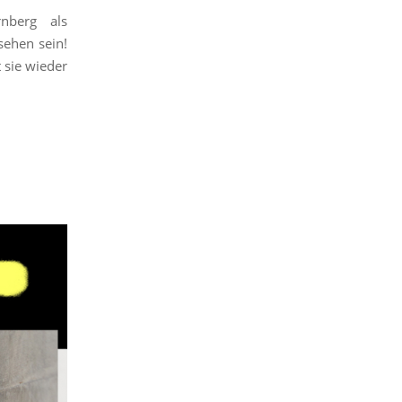
nberg als
ehen sein!
 sie wieder