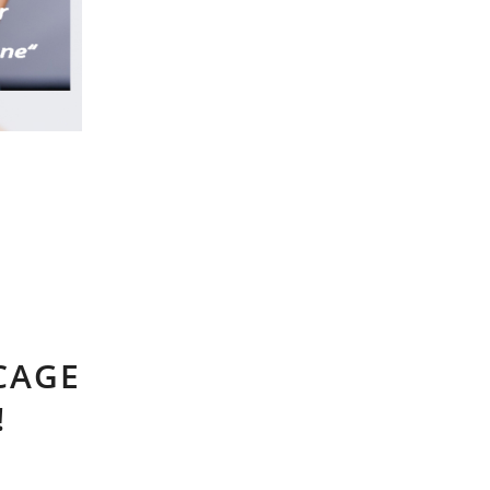
CAGE
!