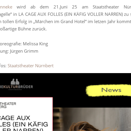
nneke
wird ab dem 21.Juni 25 am Staatstheater Nür
agelle“ in LA CAGE AUX FOLLES (EIN KÄFIG VOLLER NARREN) zu s
 tollen Erfolg in „Märchen im Grand Hotel“ im letzen Jahr kommt
roßartige Bühne zurück.
oreografie: Melissa King
tung: Jürgen Grimm
fos:
Staatstheater Nürnbert