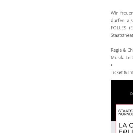
Wir freue
dürfen: a
FOLLES (
Staatsthea
Regie & Ch
Musik. Lei
▫️
Ticket & In