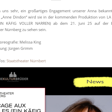
n uns sehr, ein großartiges Engagement unserer Anna bekann
ls „Anne Dindon“ wird sie in der kommenden Produktion von L
EIN KÄFIG VOLLER NARREN) ab dem 21. Juni 25 auf der 
ter Nürnberg zu sehen sein.
oreografie: Melissa King
tung: Jürgen Grimm
fos:
Staatstheater Nürnbert