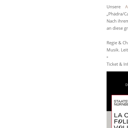
Unsere
A
„Phädra/C
Nach ihrem
an diese g
Regie & Ch
Musik. Lei
▫️
Ticket & In