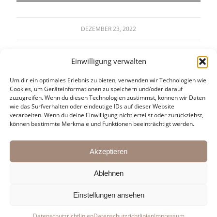
DEZEMBER 23, 2022
Einwilligung verwalten
Um dir ein optimales Erlebnis zu bieten, verwenden wir Technologien wie
Cookies, um Geräteinformationen zu speichern und/oder darauf
zuzugreifen. Wenn du diesen Technologien zustimmst, können wir Daten
wie das Surfverhalten oder eindeutige IDs auf dieser Website
verarbeiten. Wenn du deine Einwilligung nicht erteilst oder zurückziehst,
KONTAKT:
können bestimmte Merkmale und Funktionen beeinträchtigt werden.
Martin Pasching & Oliver Arno
Mail:
agentur@kulturbrueder.com
Akzeptieren
Ablehnen
Einstellungen ansehen
© die Kulturbrueder |
Impressum
|
Datenschutzrichtlinien
Datenschutzrichtlinien
Datenschutzrichtlinien
Impressum