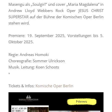
Masengu als „Soulgirl“ und cover „Maria Magdalena“ in
Andrew Lloyd Webbers Rock Oper JESUS CHRIST
SUPERSTAR auf der Bühne der Komischen Oper Berlin
stehen wird.
Premiere: 19. September 2025, Vorstellungen bis 5.
Oktober 2025.
Regie: Andreas Homoki
Choreografie: Sommer Ulrickson
Musik. Leitung: Koen Schoots
▫️
Tickets & Infos:
Komische Oper Berlin