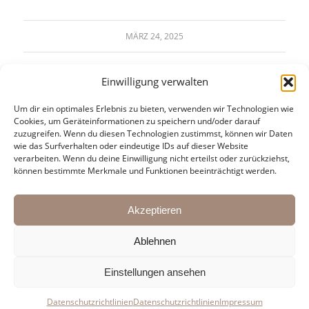
MÄRZ 24, 2025
Einwilligung verwalten
Um dir ein optimales Erlebnis zu bieten, verwenden wir Technologien wie
Cookies, um Geräteinformationen zu speichern und/oder darauf
zuzugreifen. Wenn du diesen Technologien zustimmst, können wir Daten
wie das Surfverhalten oder eindeutige IDs auf dieser Website
verarbeiten. Wenn du deine Einwilligung nicht erteilst oder zurückziehst,
KONTAKT:
können bestimmte Merkmale und Funktionen beeinträchtigt werden.
Martin Pasching & Oliver Arno
Mail:
agentur@kulturbrueder.com
Akzeptieren
Ablehnen
Einstellungen ansehen
© die Kulturbrueder |
Impressum
|
Datenschutzrichtlinien
Datenschutzrichtlinien
Datenschutzrichtlinien
Impressum