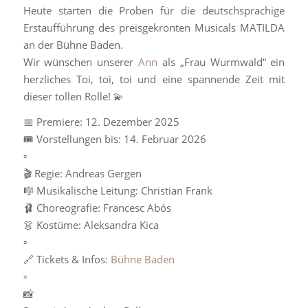
Heute starten die Proben für die deutschsprachige
Erstaufführung des preisgekrönten Musicals MATILDA
an der Bühne Baden.
Wir wünschen unserer
Ann
als „Frau Wurmwald“ ein
herzliches Toi, toi, toi und eine spannende Zeit mit
dieser tollen Rolle! 💫
📅 Premiere: 12. Dezember 2025
🎟 Vorstellungen bis: 14. Februar 2026
▫️
🎬 Regie: Andreas Gergen
🎼 Musikalische Leitung: Christian Frank
🩰 Choreografie: Francesc Abós
👗 Kostüme: Aleksandra Kica
▫️
🔗 Tickets & Infos:
B
ühne Baden
▫️
📸